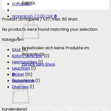
Events
Anmelden
Warenkorb /
0.00
CHF
0
Produkt Lichtquelle
/
E27, max. 60 Watt
No products were found matching your selection.
Kategorien
Es befinden sich keine Produkte im
SALE
(6)
Warenkorb.
Sofort Lieferbar
(2)
Heimtextilien
(1)
Zurück zum Shop
Leuchten
(1)
0
Möbel
(10)
Warenkorb
Gutscheine
(1)
Diverses
(1)
Kundendienst