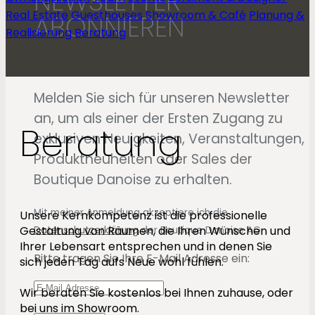
NEWSLETTER
Real Estate
Guesthouses
Showroom & Café
Planung &
ABONNIEREN
Realisierung
Beratung
Melden Sie sich für unseren Newsletter
an, um als einer der Ersten Zugang zu
Beratung
exklusiven Neuigkeiten, Veranstaltungen,
Produktneuheiten oder Sales der
Boutique Danoise zu erhalten.
Mit meiner Anmeldung akzeptiere ich die
Unsere Kernkompetenz ist die professionelle
Gestaltung von Räumen, die Ihren Wünschen und
Datenschutzerklärung
der Boutique Danoise AG.
Ihrer Lebensart entsprechen und in denen Sie
Bitte tragen Sie Ihre E-Mail Adresse ein:
sich jeden Tag aufs Neue wohl fühlen.
Wir beraten Sie kostenlos bei Ihnen zuhause, oder
bei uns im Showroom.