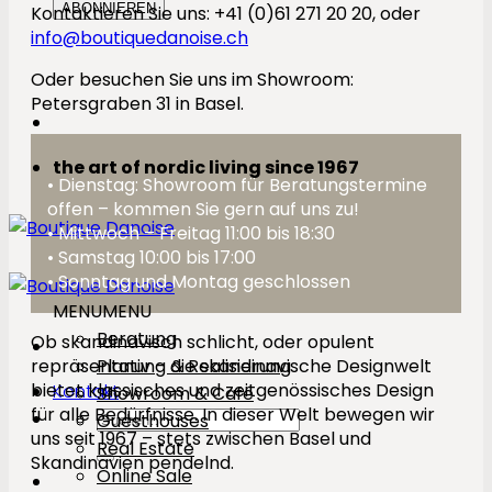
Kontaktieren Sie uns: +41 (0)61 271 20 20, oder
info@boutiquedanoise.ch
Oder besuchen Sie uns im Showroom:
Petersgraben 31 in Basel.
the art of nordic living since 1967
• Dienstag: Showroom für Beratungstermine
offen – kommen Sie gern auf uns zu!
• Mittwoch – Freitag 11:00 bis 18:30
• Samstag 10:00 bis 17:00
• Sonntag und Montag geschlossen
MENU
MENU
Beratung
Ob skandinavisch schlicht, oder opulent
Planung & Realisierung
repräsentativ – die skandinavische Designwelt
bietet klassisches und zeitgenössisches Design
Kontakt
Showroom & Café
für alle Bedürfnisse. In dieser Welt bewegen wir
Suchen
Guesthouses
uns seit 1967 – stets zwischen Basel und
nach:
Real Estate
Skandinavien pendelnd.
Online Sale