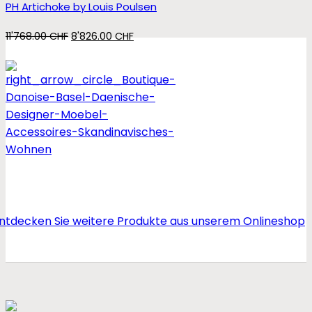
PH Artichoke by Louis Poulsen
Ursprünglicher
Aktueller
11'768.00
CHF
8'826.00
CHF
Preis
Preis
war:
ist:
11'768.00 CHF
8'826.00 CHF.
ntdecken Sie weitere Produkte aus unserem Onlineshop