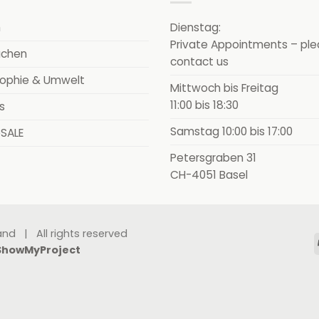
m
Dienstag:
Private Appointments – pl
uchen
contact us
sophie & Umwelt
Mittwoch bis Freitag
11:00 bis 18:30
s
Samstag 10:00 bis 17:00
eSALE
Petersgraben 31
CH-4051 Basel
and | All rights reserved
ShowMyProject