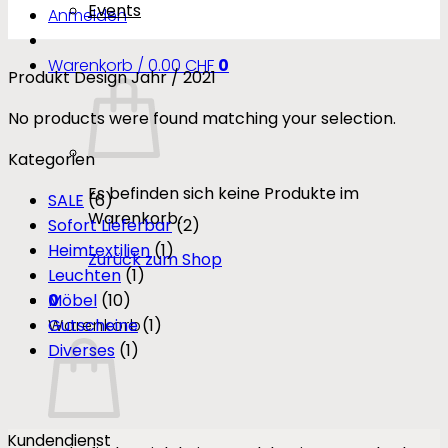
Events
Anmelden
Warenkorb /
0.00
CHF
0
Produkt Design Jahr
/
2021
No products were found matching your selection.
Kategorien
Es befinden sich keine Produkte im
SALE
(6)
Warenkorb.
Sofort Lieferbar
(2)
Heimtextilien
(1)
Zurück zum Shop
Leuchten
(1)
0
Möbel
(10)
Warenkorb
Gutscheine
(1)
Diverses
(1)
Kundendienst