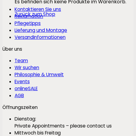
Es befinden sich keine Produkte im Warenkorb.
Kontaktieren Sie uns
Zurück zum Shop
Reklamation
Pflegetipps
Lieferung und Montage
Versandinformationen
Über uns
Team
Wir suchen
Philosophie & Umwelt
Events
onlineSALE
AGB
Öffnungszeiten
Dienstag:
Private Appointments – please contact us
Mittwoch bis Freitag