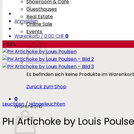
Showroom & Café
nach:
Guesthouses
Real Estate
Anmelden
Online Sale
Events
Warenkorb /
0.00
CHF
0
-25%
Es befinden sich keine Produkte im Warenkorb
Zurück zum Shop
0
Leuchten
/
Hängeleuchten
Warenkorb
PH Artichoke by Louis Pouls