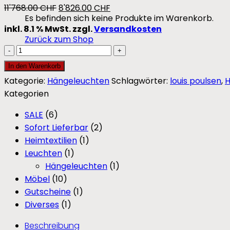
Ursprünglicher
Aktueller
11'768.00
CHF
8'826.00
CHF
Es befinden sich keine Produkte im Warenkorb.
Preis
Preis
inkl. 8.1 % MwSt.
zzgl.
Versandkosten
war:
ist:
Zurück zum Shop
11'768.00 CHF
8'826.00 CHF.
PH
Artichoke
In den Warenkorb
by
Kategorie:
Hängeleuchten
Schlagwörter:
louis poulsen
,
Louis
Kategorien
Poulsen
Menge
SALE
(6)
Sofort Lieferbar
(2)
Heimtextilien
(1)
Leuchten
(1)
Hängeleuchten
(1)
Möbel
(10)
Gutscheine
(1)
Diverses
(1)
Beschreibung