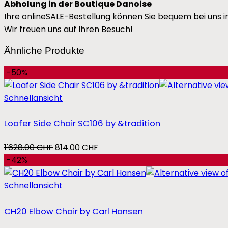
Abholung in der Boutique Danoise
Ihre onlineSALE-Bestellung können Sie bequem bei uns in
Wir freuen uns auf Ihren Besuch!
Ähnliche Produkte
-50%
Schnellansicht
Loafer Side Chair SC106 by &tradition
Ursprünglicher
Aktueller
1'628.00
CHF
814.00
CHF
Preis
Preis
-42%
war:
ist:
1'628.00 CHF
814.00 CHF.
Schnellansicht
CH20 Elbow Chair by Carl Hansen