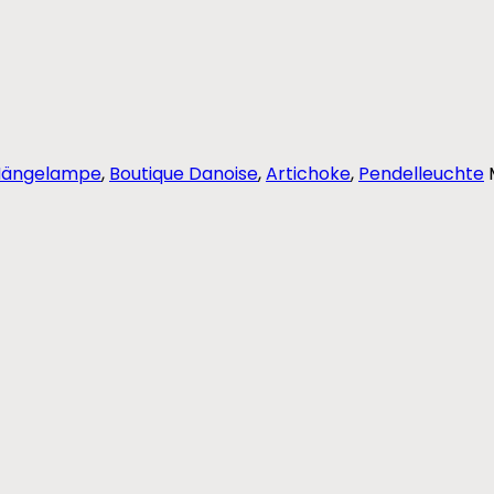
Hängelampe
,
Boutique Danoise
,
Artichoke
,
Pendelleuchte