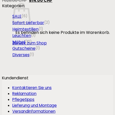
Ursprünglicher
Aktueller
1'628.00
CHF
814.00
CHF
Preis
Preis
Kategorien
war:
ist:
1'628.00 CHF
814.00 CHF.
SALE
(6)
Sofort Lieferbar
(2)
Heimtextilien
(1)
Es befinden sich keine Produkte im Warenkorb.
Leuchten
(1)
Möbel
(10)
Zurück zum Shop
Gutscheine
(1)
Diverses
(1)
Kundendienst
Kontaktieren Sie uns
Reklamation
Pflegetipps
Lieferung und Montage
Versandinformationen