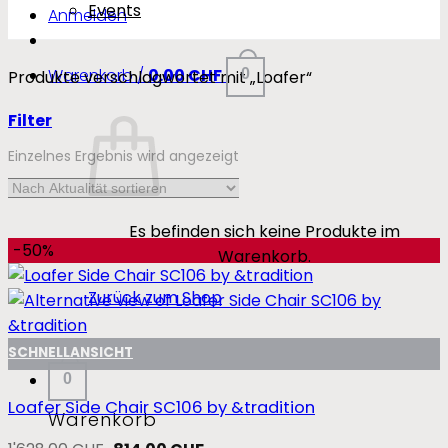
Events
Anmelden
Warenkorb /
0.00
CHF
0
Produkte verschlagwortet mit „Loafer“
Filter
Einzelnes Ergebnis wird angezeigt
Es befinden sich keine Produkte im
-50%
Warenkorb.
Zurück zum Shop
SCHNELLANSICHT
0
Loafer Side Chair SC106 by &tradition
Warenkorb